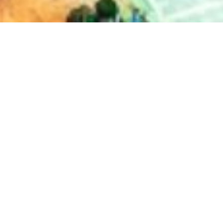
Anunt important!
Componenta integrala a planului de selectie - 5.05.2026
Anunt de selectie pentru ocuparea a 4 (patru) posturi de
membru in Consiliul de Administratie al Fondului National
de Garantare a Creditelor pentru Intreprinderile Mici si
Mijlocii S.A – IFN 5.05.2026
Formular F1- Cerere de inscriere;
Formular F2-Declaratie pe propria raspundere;
Formular F3-Acordul de obținere a datelor pentru
verificarea informațiilor furnizate in dosarul de candidatura;
Formular F4-Consimtamant de prelucrare a datelor cu
caracter personal;
Formular F5-Declaratie de interese